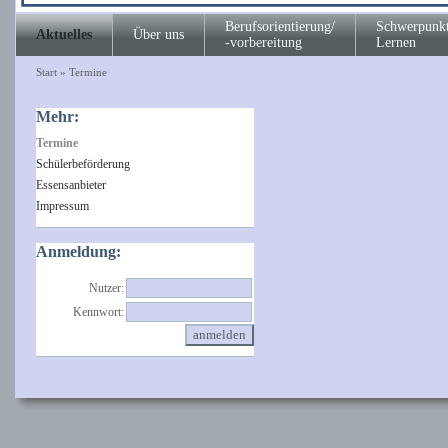
Berufsorientierung/
Schwerpunk
Aktuelles
Über uns
-vorbereitung
Lernen
Start
»
Termine
Mehr:
Termine
Schülerbeförderung
Essensanbieter
Impressum
Anmeldung:
Nutzer:
Kennwort: