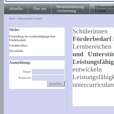
Berufsorientierung/
Schwerpunk
Aktuelles
Über uns
-vorbereitung
Lernen
Start
»
Schwerpunkt Lernen
Mehr:
Schülerinne
Feststellung des sonderpädagogischen
Förderbedarf
Förderbedarfs
Lernbereiche
Schulabschluss
Downloads
und Unterstüt
Leistungsfähig
Anmeldung:
entwickeln 
Nutzer:
Leistungsfäh
Kennwort:
untercurricular