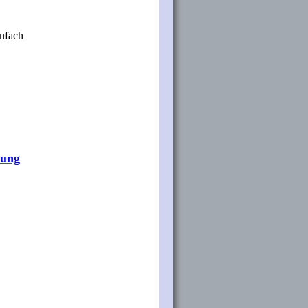
infach
dung