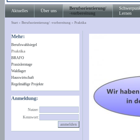
Berufsorientierung/
Schwerpunk
Aktuelles
Über uns
-vorbereitung
Lernen
Start
»
Berufsorientierung/ -vorbereitung
»
Praktika
Mehr:
Berufswahlsiegel
Praktika
BRAFO
Praxislerntage
Waldlager
Hauswirtschaft
Regelmäßige Projekte
Anmeldung:
Nutzer:
Kennwort: