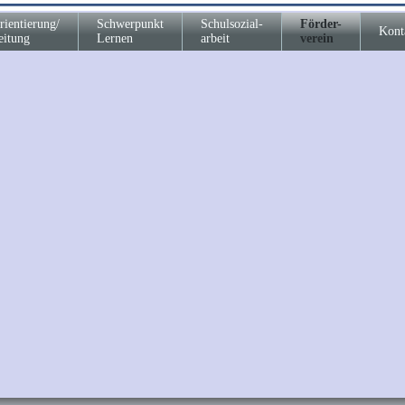
rientierung/
Schwerpunkt
Schulsozial-
Förder-
Kont
eitung
Lernen
arbeit
verein